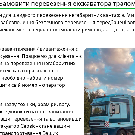
Замовити перевезення екскаватора трало
ви для швидкого перевезення негабаритних вантажів. Ми
Для забезпечення безпечного перевезення передбачені зо
еханізмів – спеціальні комплекти ременів, ланцюгів, ант
 завантаження / вивантаження є
осування. Працюємо для клієнта – є
и на перевезення негабаритних
я екскаватора колісного
, необхідно набрати номер
ишити свій номер – оператор
назву техніки, розміри, вагу,
 відповісти на інші запитання
ивши перевезення та встановивши
Евакуатор Сервіс» стане вашим
и транспортування Ваших