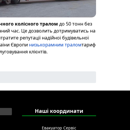
чного колісного тралом
до 50 тонн без
азаний час. Це дозволить дотримуватись на
тратите репутації надійної будівельної
країни Європи
низькорамним тралом
тариф
уговування клієнтів.
Наші координати
Евакуатор Сервіс