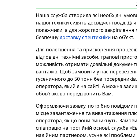
Наша служба створила всі необхідні умо
нашої техніки сидять досвідчені водії. 
покажчики, а для жорсткого закріплення м
безпечну
доставку спецтехніки
на об'єкт.
Для полегшення та прискорення процесів
відповідні технічні засоби, трапові прист
можливість отримати дозвільні документ
вантажів. Щоб замовити у нас перевезенн
гусеничного до 50 тонн без посередників
оператора, який є на сайті. А можна зал
обов'язково передзвонить Вам.
Оформляючи заявку, потрібно повідомити 
місце завантаження та вивантаження плюс
оператора, якщо вони виникнуть. Замов
співпрацю на постійній основі, служба «
надійним партнером, усуне всі проблем