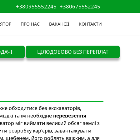
+380955552245
+380675552245
ЯТОР
ПРО НАС
ВАКАНСІЇ
КОНТАКТИ
ДАЧІ
ЦІЛОДОБОВО БЕЗ ПЕРЕПЛАТ
же обходитися без екскаваторів,
міздкі та їм необхідне
перевезення
аватор міг виймати великий обсяг землі з
ити розробку кар'єрів, завантажувати
м, щебенем, його роблять важким, а для