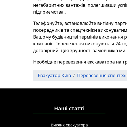
негабаритних вантажів, полегшивши усп
підприємства..
Телефонуйте, встановлюйте вигідну парт
посередників та спецтехніки виконуватиме
Вашому будівництві термінів виконання ро
компанії. Перевезення виконуються 24 год
договірний. Для зручності замовників ми 
Необхідне перевезення екскаватора на т
Евакуатор Київ
Перевезення спецтехн
Наші статті
Виклик евакуатора