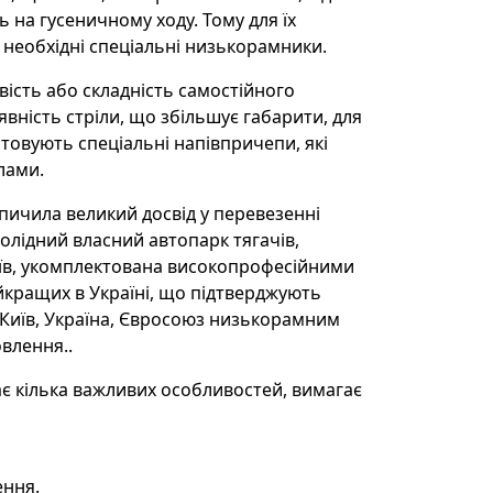
ь на гусеничному ходу. Тому для їх
необхідні спеціальні низькорамники.
ість або складність самостійного
аявність стріли, що збільшує габарити, для
товують спеціальні напівпричепи, які
лами.
пичила великий досвід у перевезенні
олідний власний автопарк тягачів,
їв, укомплектована високопрофесійними
йкращих в Україні, що підтверджують
е Київ, Україна, Євросоюз низькорамним
овлення..
ає кілька важливих особливостей, вимагає
ення.