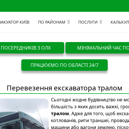
ВАКУАТОР КИЇВ
ПО РАЙОНАМ
ПОСЛУГИ
КАЛЬКУЛ
 ПОСЕРЕДНИКІВ З ОЛХ
МІНІМАЛЬНИЙ ЧАС ПО
ПРАЦЮЄМО ПО ОБЛАСТІ 24/7
Перевезення екскаватора тралом
Сьогодні жодне будівництво не мо
більшість з яких досить важкі, гро
тралом
. Адже для того, щоб екск
котлованів, рити траншеї, провод
машини або вагони землею, піско