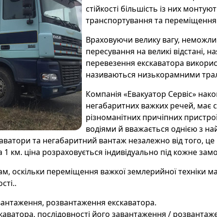
стійкості більшість із них монтуют
транспортування та переміщення 
Враховуючи велику вагу, неможлив
пересування на великі відстані, н
перевезення екскаватора викорис
називаються низькорамними тра
Компанія «Евакуатор Сервіс» нако
негабаритних важких речей, має с
різноманітних причіпних пристро
водіями й вважається однією з на
скаватори та негабаритний вантаж незалежно від того, ц
за 1 км. ціна розраховується індивідуально під кожне зам
ам, оскільки переміщення важкої землерийної техніки м
сті..
авантаження, розвантаження екскаватора.
скаватора, послідовності його завантаження / розвантаж