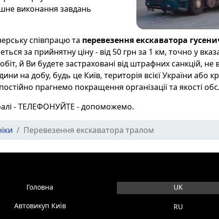
ішне виконання завдань
нерську співпрацю та
перевезення екскаватора гусени
ться за прийнятну ціну - від 50 грн за 1 км, точно у вк
біт, й Ви будете застраховані від штрафних санкцій, не в
ини на добу, будь це Київ, територія всієї України або 
постійно прагнемо покращення організації та якості обсл
ралі - ТЕЛЕФОНУЙТЕ - допоможемо.
іки
Перевезення екскаватора тралом
Оберіть свою мову
Головна
UK
Автовикуп Київ
RU