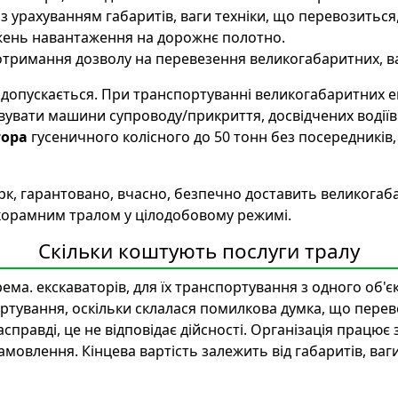
з урахуванням габаритів, ваги техніки, що перевозиться
ежень навантаження на дорожнє полотно.
 отримання дозволу на перевезення великогабаритних, в
 допускається. При транспортуванні великогабаритних 
вувати машини супроводу/прикриття, досвідчених водіїв
тора
гусеничного колісного до 50 тонн без посередників,
к, гарантовано, вчасно, безпечно доставить великогабар
зькорамним тралом у цілодобовому режимі.
Скільки коштують послуги тралу
крема. екскаваторів, для їх транспортування з одного об
ортування, оскільки склалася помилкова думка, що пере
равді, це не відповідає дійсності. Організація працює за
амовлення. Кінцева вартість залежить від габаритів, ва