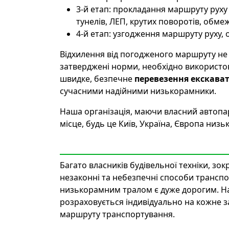
3-й етап: прокладання маршруту руху 
тунелів, ЛЕП, крутих поворотів, обм
4-й етап: узгодження маршруту руху,
Відхилення від погодженого маршруту не
затверджені норми, необхідно використо
швидке, безпечне
перевезення екскава
сучасними надійними низькорамники.
Наша організація, маючи власний автопар
місце, будь це Київ, Україна, Європа ни
Багато власників будівельної техніки, зо
незаконні та небезпечні способи трансп
низькорамним тралом є дуже дорогим. Насп
розраховується індивідуально на кожне з
маршруту транспортування.