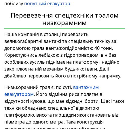
поблизу
попутний евакуатор
.
Перевезення спецтехніки тралом
низкорамним
Наша компанія в столиці перевозить
великогабаритні вантажі та спеціальну техніку за
допомогою трала вантажопідйомністю 40 тонн.
Користуючись лебідкою з гідроприводом, він без
особливих зусиль піднімає на платформу і надійно
закріплює на ній механізм будь-якої ваги. Далі
дбайливо перевозить його в потрібному напрямку.
Низькорамний трал є, по суті,
вантажним
евакуатором
. Його відмінна риса полягає в
відсутності кузова, що має відкидні борти. Шасі такої
техніки обладнано спеціальної відкритою
платформою, висота площадки якої становить від
півметра до одного метра. Така конструкція
дозволяє не замислюватися про обмеження