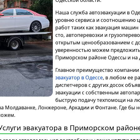
Одесской области.
Наша служба автоэвакуации в Од
уровню сервиса и соотношению ц
работ таких как эвакуация машин
сто, автоперевозки и грузоперево
открытым ценообразованием с д
уверенностью можем предложить
Приморском районе Одессы и на д
Главное преимущество компании с
эвакуатор в Одессе
, в любом ее р
диспетчеров с других досок объя
эвакуации с собственным автопар
быструю подачу техпомощи на л
 на Молдаванке, Лонжероне, Аркадии и Фонтане. Где бы 
можем.
Услуги эвакуатора в Приморском район