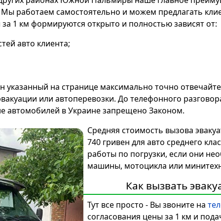
и других районах Южной Пальмиры наше главное преим
. Мы работаем самостоятельно и можем предлагать кли
за 1 км формируются открыто и полностью зависят от:
тей авто клиента;
он указанный на странице максимально точно отвечайт
эвакуации или автоперевозки. До телефонного разговор
ие автомобилей в Украине запрещено Законом.
Средняя стоимость вызова эваку
740 гривен для авто среднего кл
работы по погрузки, если они нео
машины, мотоцикла или минитехн
Как вызвать эвак
Тут все просто - Вы звоните на
тел
согласования цены за 1 км и под