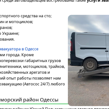
ня среди автовладельцев востребованы такие
услуги эв
портного средства на сто;
ин и мотоциклов;
аранов;
о Украине;
ования.
 эвакуатора в Одессе
ми города. Кроме
оперевозки габаритных грузов
инитехники, мотоциклов, трайков,
хозяйственных арегатов и
ий опыт работы позволяет нам
эвакуацию (Автосос 24/7) любого
иморский район Одессы