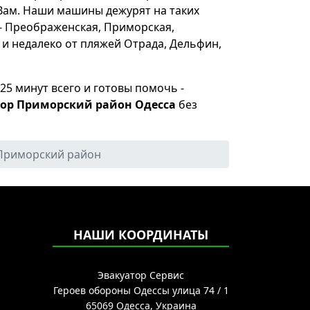
Вам. Наши машины дежурят на таких
- Преображенская, Приморская,
 и недалеко от пляжей Отрада, Дельфин,
25 минут всего и готовы помочь -
тор Приморский район Одесса
без
Приморский район
НАШИ КООРДИНАТЫ
Эвакуатор Сервис
Героев обороны Одессы улица 74 / 1
65069
Одесса, Украина