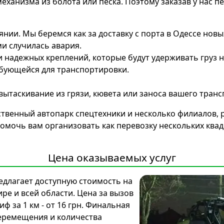
ханизма из болота или песка. Поэтому заказав у нас п
янии. Мы беремся как за доставку с порта в Одессе новы
и случилась авария.
надежных креплений, которые будут удерживать груз н
бующейся для транспортировки.
вытаскивание из грязи, кювета или заноса вашего транс
ственный автопарк спецтехники и несколько филиалов, 
мочь вам организовать как перевозку нескольких квад
Цена оказываемых услуг
едлагает доступную стоимость на
е и всей области. Цена за вызов
иф за 1 км - от 16 грн. Финальная
перемещения и количества