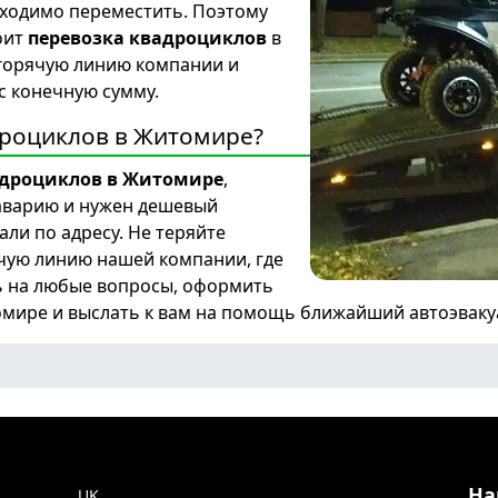
бходимо переместить. Поэтому
тоит
перевозка квадроциклов
в
 горячую линию компании и
с конечную сумму.
дроциклов в Житомире?
адроциклов в Житомире
,
 аварию и нужен дешевый
али по адресу. Не теряйте
ячую линию нашей компании, где
ть на любые вопросы, оформить
томире и выслать к вам на помощь ближайший автоэвак
На
ите язык
UK