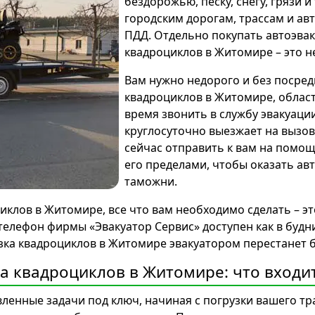
бездорожью, песку, снегу, грязи и
городским дорогам, трассам и а
ПДД. Отдельно покупать автоэвак
квадроциклов в Житомире – это н
Вам нужно недорого и без посред
квадроциклов в Житомире, област
время звонить в службу эвакуаци
круглосуточно выезжает на вызов
сейчас отправить к вам на пом
его пределами, чтобы оказать авт
таможни.
циклов в Житомире, все что вам необходимо сделать – э
телефон фирмы «Эвакуатор Сервис» доступен как в будни
озка квадроциклов в Житомире эвакуатором перестанет
а квадроциклов в Житомире: что входит 
енные задачи под ключ, начиная с погрузки вашего тр