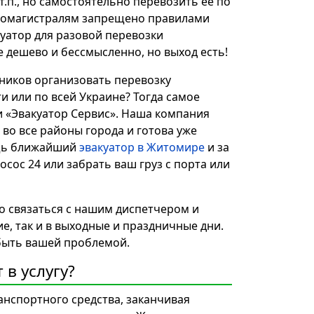
 т.п., но самостоятельно перевозить ее по
втомагистралям запрещено правилами
уатор для разовой перевозки
е дешево и бессмысленно, но выход есть!
ников организовать перевозку
и или по всей Украине? Тогда самое
и «Эвакуатор Сервис». Наша компания
 во все районы города и готова уже
ощь ближайший
эвакуатор в Житомире
и за
осос 24 или забрать ваш груз с порта или
то связаться с нашим диспетчером и
е, так и в выходные и праздничные дни.
 быть вашей проблемой.
в услугу?
анспортного средства, заканчивая