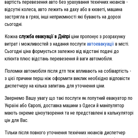
вартість перевезення авто без урахування технічних нюансів -
відсутні колеса, авто лежить на даху або в кюветі, машина
застрягла в грязі, інші неприємності які бувають на дорозі
сьогодні.
Кожна
служба евакуації в Дніпрі
ціни пропонує з розрахунку
витрат і можливостей з надання послуги
автоевакуації
в місті.
Сьогодні ціна формується залежно від відстані подачі до
клієнта плюс відстань перевезення й ваги автомобіля.
Поломки автомобіля після дтп теж впливають на собівартість -
з цієї причини перш ніж оформити виклик необхідно відповісти
диспетчеру на кілька запитань для уточнення ціни.
Звернемо Вашу увагу що такі послуги як попутний евакуатор по
Україні або Європі, доставка машини з Одеси й маніпулятор
мають окреме ціноутворення та не представлені в калькуляторі
цін для Вас.
Тільки після повного уточнення технічних нюансів диспетчер